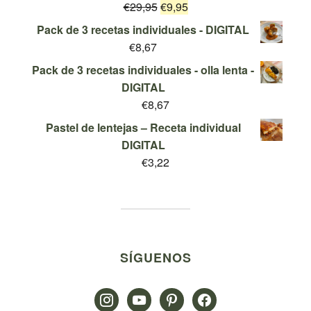
El
El
€
29,95
era:
€
9,95
es:
Valorado
con
5.00
de
precio
precio
€19,95.
€9,95.
Pack de 3 recetas individuales - DIGITAL
5
original
actual
€
8,67
era:
es:
Pack de 3 recetas individuales - olla lenta -
€29,95.
€9,95.
DIGITAL
€
8,67
Pastel de lentejas – Receta individual
DIGITAL
€
3,22
SÍGUENOS
instagram
youtube
pinterest
facebook