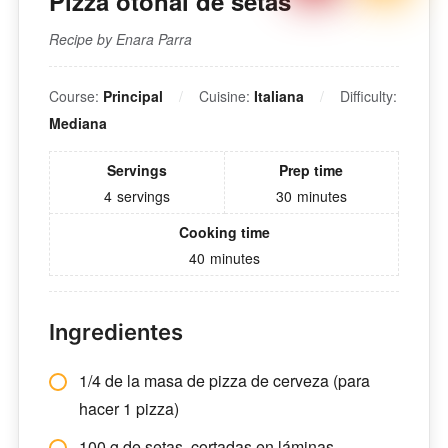
Pizza otoñal de setas
Recipe by Enara Parra
Course:
Principal
Cuisine:
Italiana
Difficulty:
Mediana
Servings
Prep time
4
servings
30
minutes
Cooking time
40
minutes
Ingredientes
1/4 de la masa de pizza de cerveza (para
hacer 1 pizza)
100 g de setas, cortadas en láminas