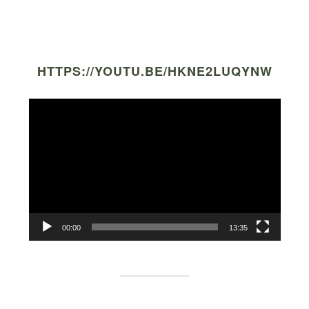
HTTPS://YOUTU.BE/HKNE2LUQYNW
Video
Player
00:00
13:35