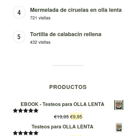
Mermelada de ciruelas en olla lenta
721 visitas
Tortilla de calabacín rellena
432 visitas
PRODUCTOS
EBOOK - Testeos para OLLA LENTA
El
El
€
19,95
€
9,95
Valorado
con
5.00
de
precio
precio
Testeos para OLLA LENTA
5
original
actual