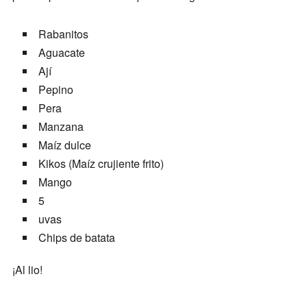
Rabanitos
Aguacate
Ají
Pepino
Pera
Manzana
Maíz dulce
Kikos (Maíz crujiente frito)
Mango
5
uvas
Chips de batata
¡Al lio!