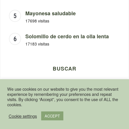
Mayonesa saludable
17698 visitas
Solomillo de cerdo en la olla lenta
17183 visitas
BUSCAR
We use cookies on our website to give you the most relevant
experience by remembering your preferences and repeat
visits. By clicking “Accept”, you consent to the use of ALL the
cookies.
Cookie settings
ACCEPT
HOME
SOBRE MÍ
SERVICIOS
PRESS
CONTACTO
TERMS & CONDITIONS