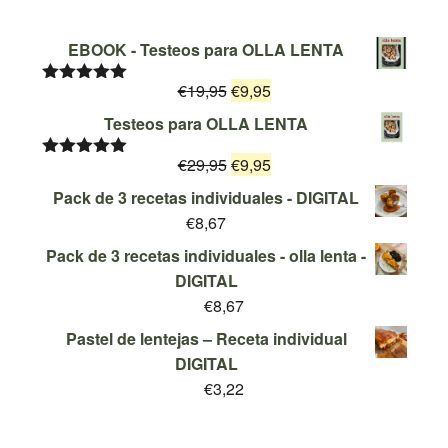
EBOOK - Testeos para OLLA LENTA
El
El
€
19,95
€
9,95
Valorado
con
5.00
de
precio
precio
Testeos para OLLA LENTA
5
original
actual
El
El
€
29,95
era:
€
9,95
es:
Valorado
con
5.00
de
precio
precio
€19,95.
€9,95.
Pack de 3 recetas individuales - DIGITAL
5
original
actual
€
8,67
era:
es:
Pack de 3 recetas individuales - olla lenta -
€29,95.
€9,95.
DIGITAL
€
8,67
Pastel de lentejas – Receta individual
DIGITAL
€
3,22