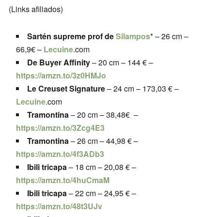
(Links afiliados)
Sartén supreme prof de
Silampos
* – 26 cm –
66,9€ –
Lecuine
.com
De Buyer Affinity
– 20 cm – 144 € –
https://amzn.to/3z0HMJo
Le Creuset Signature
– 24 cm – 173,03 € –
Lecuine
.com
Tramontina
– 20 cm – 38,48€ –
https://amzn.to/3Zcg4E3
Tramontina
– 26 cm – 44,98 € –
https://amzn.to/4f3ADb3
Ibili tricapa
– 18 cm – 20,08 € –
https://amzn.to/4huCmaM
Ibili tricapa
– 22 cm – 24,95 € –
https://amzn.to/48t3UJv