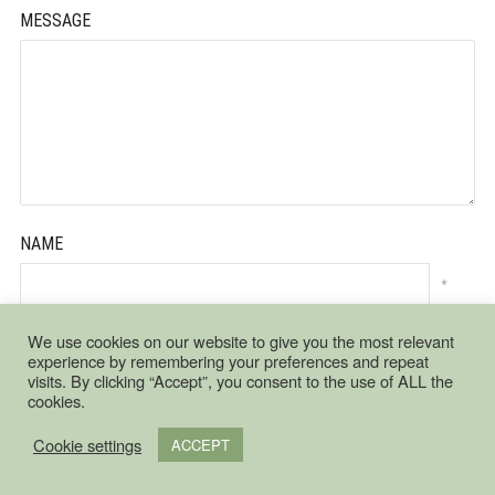
MESSAGE
NAME
*
We use cookies on our website to give you the most relevant
experience by remembering your preferences and repeat
EMAIL ADDRESS
visits. By clicking “Accept”, you consent to the use of ALL the
cookies.
*
Cookie settings
ACCEPT