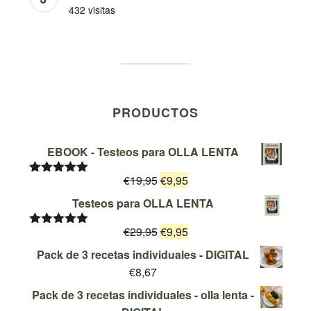
432 visitas
PRODUCTOS
EBOOK - Testeos para OLLA LENTA
El
El
€
19,95
€
9,95
Valorado
con
5.00
de
precio
precio
Testeos para OLLA LENTA
5
original
actual
El
El
€
29,95
era:
€
9,95
es:
Valorado
con
5.00
de
precio
precio
€19,95.
€9,95.
Pack de 3 recetas individuales - DIGITAL
5
original
actual
€
8,67
era:
es:
Pack de 3 recetas individuales - olla lenta -
€29,95.
€9,95.