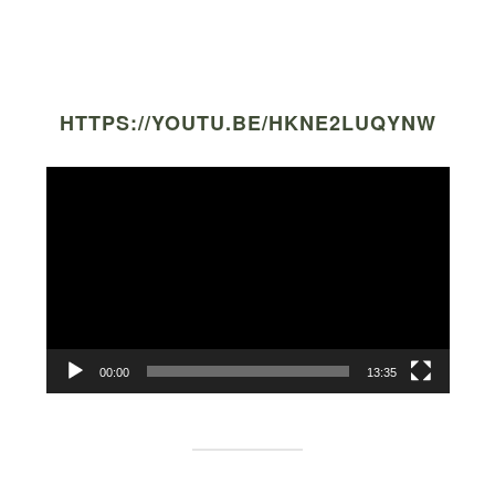
HTTPS://YOUTU.BE/HKNE2LUQYNW
Video
Player
00:00
13:35