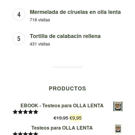
Mermelada de ciruelas en olla lenta
718 visitas
Tortilla de calabacín rellena
431 visitas
PRODUCTOS
EBOOK - Testeos para OLLA LENTA
El
El
€
19,95
€
9,95
Valorado
con
5.00
de
precio
precio
Testeos para OLLA LENTA
5
original
actual