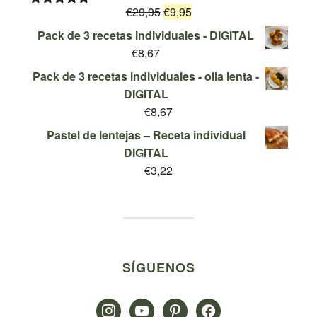
El
El
€
29,95
era:
€
9,95
es:
Valorado
con
5.00
de
precio
precio
€19,95.
€9,95.
Pack de 3 recetas individuales - DIGITAL
5
original
actual
€
8,67
era:
es:
Pack de 3 recetas individuales - olla lenta -
€29,95.
€9,95.
DIGITAL
€
8,67
Pastel de lentejas – Receta individual
DIGITAL
€
3,22
SÍGUENOS
instagram
youtube
pinterest
facebook