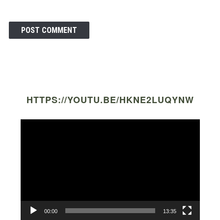
HTTPS://YOUTU.BE/HKNE2LUQYNW
Video
Player
00:00
13:35