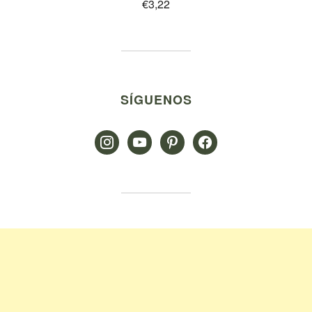
€
3,22
SÍGUENOS
instagram
youtube
pinterest
facebook