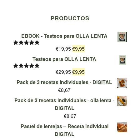
PRODUCTOS
EBOOK - Testeos para OLLA LENTA
El
El
€
19,95
€
9,95
Valorado
con
5.00
de
precio
precio
Testeos para OLLA LENTA
5
original
actual
El
El
€
29,95
era:
€
9,95
es:
Valorado
con
5.00
de
precio
precio
€19,95.
€9,95.
Pack de 3 recetas individuales - DIGITAL
5
original
actual
€
8,67
era:
es:
Pack de 3 recetas individuales - olla lenta -
€29,95.
€9,95.
DIGITAL
€
8,67
Pastel de lentejas – Receta individual
DIGITAL