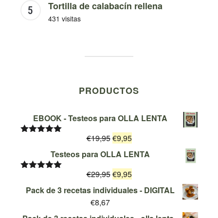
Tortilla de calabacín rellena
431 visitas
PRODUCTOS
EBOOK - Testeos para OLLA LENTA
El
El
€
19,95
€
9,95
Valorado
con
5.00
de
precio
precio
Testeos para OLLA LENTA
5
original
actual
El
El
€
29,95
era:
€
9,95
es:
Valorado
con
5.00
de
precio
precio
€19,95.
€9,95.
Pack de 3 recetas individuales - DIGITAL
5
original
actual
€
8,67
era:
es: