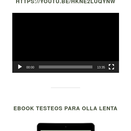
HTTPS://YOUTU.BE/HKNE2LUQYNW
Video
Player
00:00
13:35
EBOOK TESTEOS PARA OLLA LENTA