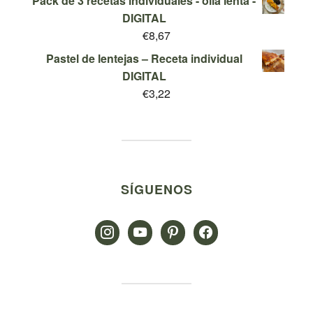
Pack de 3 recetas individuales - olla lenta -
€29,95.
€9,95.
DIGITAL
€
8,67
Pastel de lentejas – Receta individual
DIGITAL
€
3,22
SÍGUENOS
instagram
youtube
pinterest
facebook