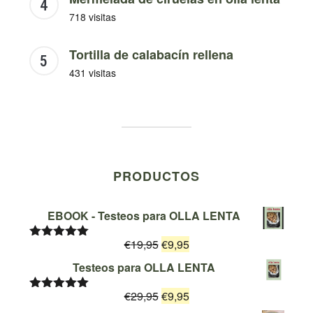
718 visitas
Tortilla de calabacín rellena
431 visitas
PRODUCTOS
EBOOK - Testeos para OLLA LENTA
El
El
€
19,95
€
9,95
Valorado
con
5.00
de
precio
precio
Testeos para OLLA LENTA
5
original
actual
El
El
€
29,95
era:
€
9,95
es:
Valorado
con
5.00
de
precio
precio