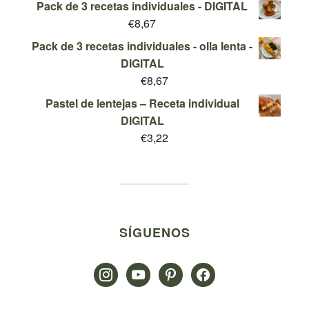
€19,95.
€9,95.
Pack de 3 recetas individuales - DIGITAL
5
original
actual
€
8,67
era:
es:
Pack de 3 recetas individuales - olla lenta -
€29,95.
€9,95.
DIGITAL
€
8,67
Pastel de lentejas – Receta individual
DIGITAL
€
3,22
SÍGUENOS
instagram
youtube
pinterest
facebook