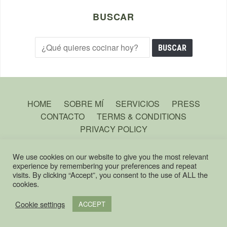
BUSCAR
HOME
SOBRE MÍ
SERVICIOS
PRESS
CONTACTO
TERMS & CONDITIONS
PRIVACY POLICY
We use cookies on our website to give you the most relevant
experience by remembering your preferences and repeat
visits. By clicking “Accept”, you consent to the use of ALL the
COPYRIGHT © ROOTSANDCOOK, 2025 - ALL RIGHT RESERVED.
— DESIGNED
cookies.
BY
WPZOOM
Cookie settings
ACCEPT
English
Español