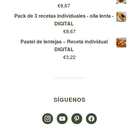
original
actual
€
8,67
era:
es:
Pack de 3 recetas individuales - olla lenta -
€29,95.
€9,95.
DIGITAL
€
8,67
Pastel de lentejas – Receta individual
DIGITAL
€
3,22
SÍGUENOS
instagram
youtube
pinterest
facebook