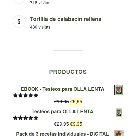
718 visitas
Tortilla de calabacín rellena
430 visitas
PRODUCTOS
EBOOK - Testeos para OLLA LENTA
El
El
€
19,95
€
9,95
Valorado
con
5.00
de
precio
precio
Testeos para OLLA LENTA
5
original
actual
El
El
€
29,95
era:
€
9,95
es:
Valorado
con
5.00
de
precio
precio
€19,95.
€9,95.
Pack de 3 recetas individuales - DIGITAL
5