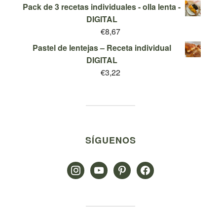
Pack de 3 recetas individuales - olla lenta -
€29,95.
€9,95.
DIGITAL
€
8,67
Pastel de lentejas – Receta individual
DIGITAL
€
3,22
SÍGUENOS
instagram
youtube
pinterest
facebook