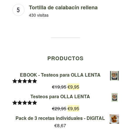
Tortilla de calabacín rellena
430 visitas
PRODUCTOS
EBOOK - Testeos para OLLA LENTA
El
El
€
19,95
€
9,95
Valorado
con
5.00
de
precio
precio
Testeos para OLLA LENTA
5
original
actual
El
El
€
29,95
era:
€
9,95
es:
Valorado
con
5.00
de
precio
precio
€19,95.
€9,95.
Pack de 3 recetas individuales - DIGITAL
5
original
actual
€
8,67
era:
es: