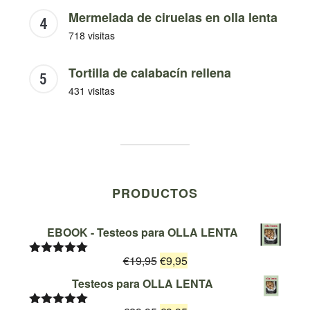
Mermelada de ciruelas en olla lenta
718 visitas
Tortilla de calabacín rellena
431 visitas
PRODUCTOS
EBOOK - Testeos para OLLA LENTA
El
El
€
19,95
€
9,95
Valorado
con
5.00
de
precio
precio
Testeos para OLLA LENTA
5
original
actual