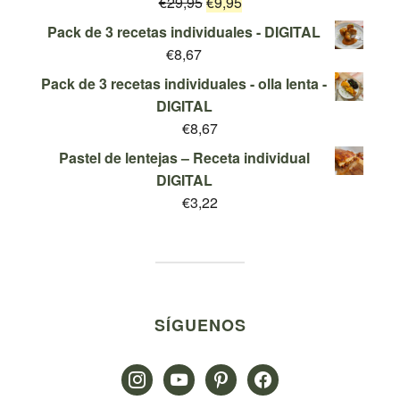
El
El
€
29,95
era:
€
9,95
es:
Valorado
con
5.00
de
precio
precio
€19,95.
€9,95.
Pack de 3 recetas individuales - DIGITAL
5
original
actual
€
8,67
era:
es:
Pack de 3 recetas individuales - olla lenta -
€29,95.
€9,95.
DIGITAL
€
8,67
Pastel de lentejas – Receta individual
DIGITAL
€
3,22
SÍGUENOS
instagram
youtube
pinterest
facebook