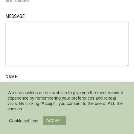
MESSAGE
NAME
*
We use cookies on our website to give you the most relevant
experience by remembering your preferences and repeat
visits. By clicking “Accept”, you consent to the use of ALL the
cookies.
EMAIL ADDRESS
Cookie settings
ACCEPT
*