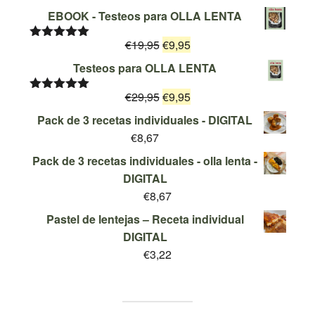
EBOOK - Testeos para OLLA LENTA
El
El
€
19,95
€
9,95
Valorado
con
5.00
de
precio
precio
Testeos para OLLA LENTA
5
original
actual
El
El
€
29,95
era:
€
9,95
es:
Valorado
con
5.00
de
precio
precio
€19,95.
€9,95.
Pack de 3 recetas individuales - DIGITAL
5
original
actual
€
8,67
era:
es:
Pack de 3 recetas individuales - olla lenta -
€29,95.
€9,95.
DIGITAL
€
8,67
Pastel de lentejas – Receta individual
DIGITAL
€
3,22