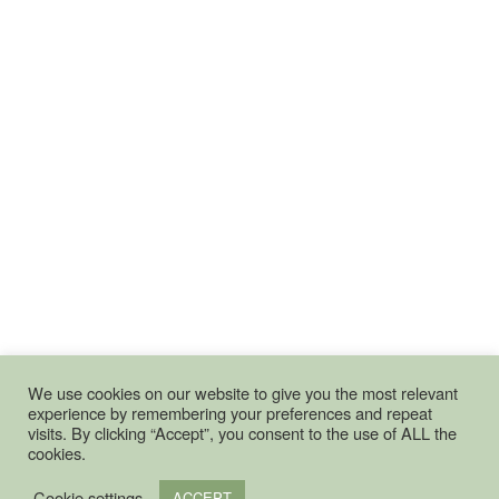
We use cookies on our website to give you the most relevant
experience by remembering your preferences and repeat
visits. By clicking “Accept”, you consent to the use of ALL the
cookies.
Cookie settings
ACCEPT