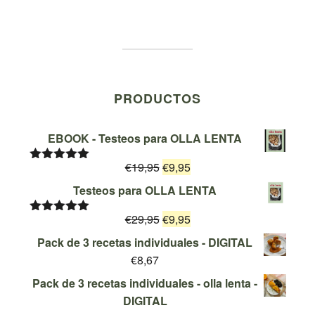
PRODUCTOS
EBOOK - Testeos para OLLA LENTA
El
El
€
19,95
€
9,95
Valorado
con
5.00
de
precio
precio
Testeos para OLLA LENTA
5
original
actual
El
El
€
29,95
era:
€
9,95
es:
Valorado
con
5.00
de
precio
precio
€19,95.
€9,95.
Pack de 3 recetas individuales - DIGITAL
5
original
actual
€
8,67
era:
es:
Pack de 3 recetas individuales - olla lenta -
€29,95.
€9,95.
DIGITAL