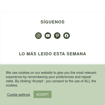
SÍGUENOS
instagram
youtube
pinterest
facebook
LO MÁS LEIDO ESTA SEMANA
Pollo Asado en olla lenta – receta
We use cookies on our website to give you the most relevant
básica
experience by remembering your preferences and repeat
visits. By clicking “Accept”, you consent to the use of ALL the
57879 visitas
cookies.
Costillas de cerdo en olla lenta
Cookie settings
ACCEPT
42854 visitas