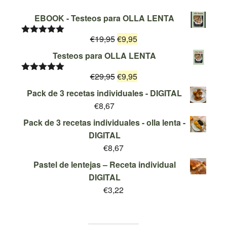
EBOOK - Testeos para OLLA LENTA
El
El
€
19,95
€
9,95
Valorado
con
5.00
de
precio
precio
Testeos para OLLA LENTA
5
original
actual
El
El
€
29,95
era:
€
9,95
es:
Valorado
con
5.00
de
precio
precio
€19,95.
€9,95.
Pack de 3 recetas individuales - DIGITAL
5
original
actual
€
8,67
era:
es:
Pack de 3 recetas individuales - olla lenta -
€29,95.
€9,95.
DIGITAL
€
8,67
Pastel de lentejas – Receta individual
DIGITAL
€
3,22