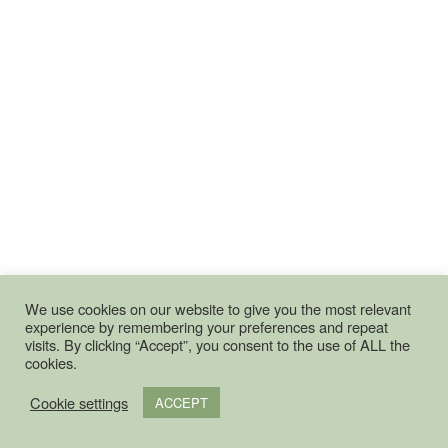
We use cookies on our website to give you the most relevant
experience by remembering your preferences and repeat
visits. By clicking “Accept”, you consent to the use of ALL the
cookies.
Cookie settings
ACCEPT