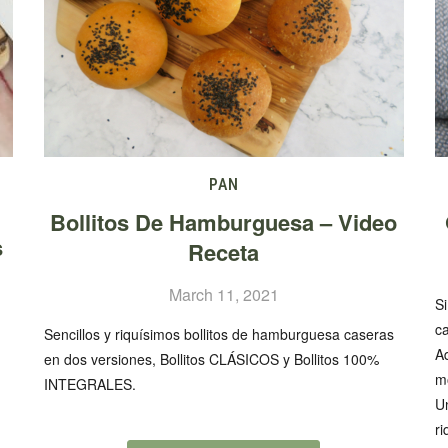
PAN
Bollitos De Hamburguesa – Video
s
Receta
March 11, 2021
S
ca
Sencillos y riquísimos bollitos de hamburguesa caseras
A
en dos versiones, Bollitos CLÁSICOS y Bollitos 100%
mo
INTEGRALES.
Un
ri