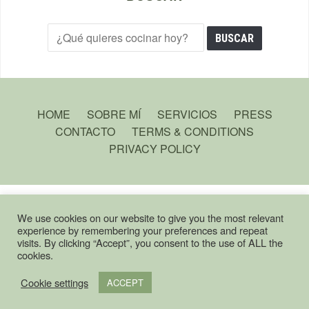
HOME
SOBRE MÍ
SERVICIOS
PRESS
CONTACTO
TERMS & CONDITIONS
PRIVACY POLICY
COPYRIGHT © ROOTSANDCOOK, 2025 - ALL RIGHT RESERVED.
— DESIGNED
We use cookies on our website to give you the most relevant
experience by remembering your preferences and repeat
BY
WPZOOM
visits. By clicking “Accept”, you consent to the use of ALL the
cookies.
English
Español
Cookie settings
ACCEPT