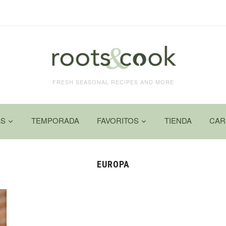
FRESH SEASONAL RECIPES AND MORE
AS
TEMPORADA
FAVORITOS
TIENDA
CAR
EUROPA