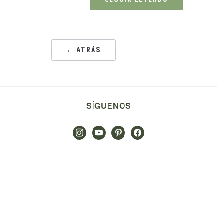
← ATRÁS
SÍGUENOS
instagram
youtube
pinterest
facebook